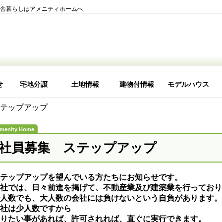
田舎暮らしはアメニティホームへ
せ
宅地分譲
土地情報
建物付情報
モデルハウス
理由
な会社ですか
テップアップ
社員募集 ステップアップ
テップアップを望んでいる方たちにお知らせです。
社では、日々前進を掲げて、不動産業及び建築業を行っており
人数でも、大人数の会社には負けないという自負があります。
社は少人数ですから
りたい事があれば、許可されれば、直ぐに実行できます。