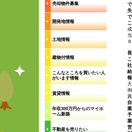
売却物件募集
▶︎
で
失
で
開発地情報
▶︎
こ
成
当
土地情報
▶︎
８
長
建物付情報
▶︎
こ
社
給
こんなところを買いたい人
▶︎
報
がいます情報
大
例
賃貸情報
▶︎
責
自
年収300万円からのマイホ
業
▶︎
ーム新築
予
業
営
不動産を売りたい
▶︎