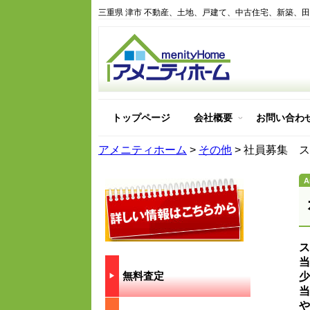
三重県 津市 不動産、土地、戸建て、中古住宅、新築、
トップページ
会社概要
お問い合わ
アメニティホーム紹介
アメニティホームを選ぶ
アメニティホームの建物
アメニティホームはどん
アメニティホーム
>
その他
>
社員募集 ス
ス
当
無料査定
少
▶︎
当
や