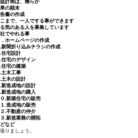
益計画は、幾らか
果の顛末
告書の作成
こまで、一人でする事ができます
る気のある人を募集しています
社でやれる事
．ホームページの作成
.新聞折り込みチラシの作成
.住宅設計
.住宅のデザイン
.住宅の建築
.土木工事
.土木の設計
.新造成地の設計
.新造成地の購入
０.新築住宅の販売
１.造成地の販売
２.不動産の仲介
３.新規業務の開拓
どなど
張りましょう。