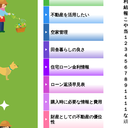
利
結
報
不動産を活用したい
▶︎
こ
や
当
空家管理
▶︎
１
２
３
田舎暮らしの良さ
▶︎
４
５
住宅ローン金利情報
６
▶︎
７
８
ローン返済早見表
▶︎
９
１
１
購入時に必要な情報と費用
▶︎
１
１
な
財産としての不動産の優位
▶︎
頑
性