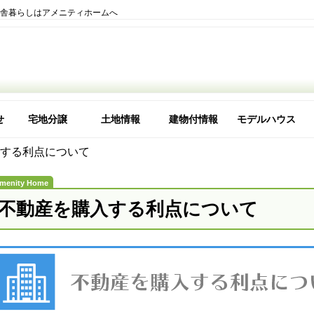
田舎暮らしはアメニティホームへ
せ
宅地分譲
土地情報
建物付情報
モデルハウス
理由
な会社ですか
する利点について
不動産を購入する利点について