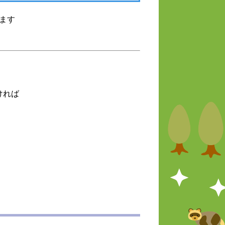
ます
ければ