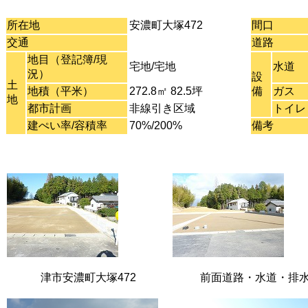
所在地
安濃町大塚472
間口
交通
道路
地目（登記簿/現
宅地/宅地
水道
況）
設
土
地積（平米）
272.8㎡ 82.5坪
備
ガス
地
都市計画
非線引き区域
トイレ
建ぺい率/容積率
70%/200%
備考
津市安濃町大塚472
前面道路・水道・排