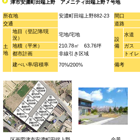
津市安濃町田端上野 アメニティ田端上野７号地
所在地
安濃町田端上野882-23
間口
交通
道路
地目（登記簿/現
宅地/宅地
水道
況）
設
地積（平米）
210.78㎡ 63.76坪
備
ガス
土
地
都市計画
非線引き区域
トイレ
建ぺい率/容積率
備考
70%/200%
区画図津市安濃町田端上野
全景