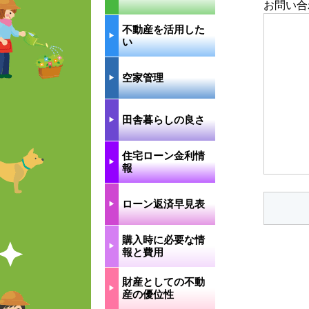
お問い合
不動産を活用した
▶︎
い
空家管理
▶︎
田舎暮らしの良さ
▶︎
住宅ローン金利情
▶︎
報
ローン返済早見表
▶︎
購入時に必要な情
▶︎
報と費用
財産としての不動
▶︎
産の優位性