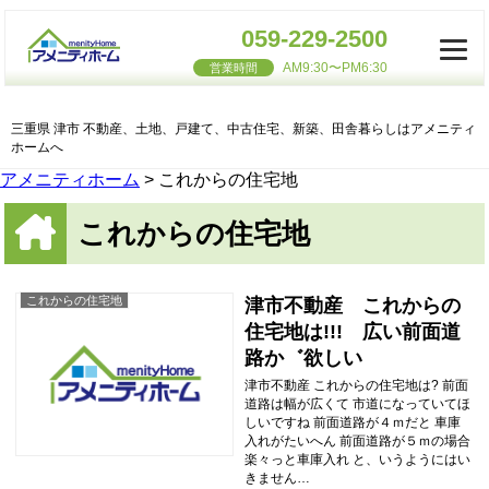
059-229-2500
AM9:30〜PM6:30
営業時間
三重県 津市 不動産、土地、戸建て、中古住宅、新築、田舎暮らしはアメニティ
ホームへ
アメニティホーム
>
これからの住宅地
これからの住宅地
これからの住宅地
津市不動産 これからの
住宅地は!!! 広い前面道
路か゛欲しい
津市不動産 これからの住宅地は? 前面
道路は幅が広くて 市道になっていてほ
しいですね 前面道路が４ｍだと 車庫
入れがたいへん 前面道路が５ｍの場合
楽々っと車庫入れ と、いうようにはい
きません…