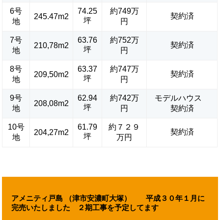
6号
74.25
約749万
契約済
245.47m2
坪
地
円
7号
63.76
約752万
契約済
210,78m2
坪
地
円
8号
63.37
約747万
契約済
209,50m2
坪
地
円
9号
62.94
約742万
モデルハウス
208,08m2
坪
地
円
契約済
10号
61.79
約７２９
契約済
204,27m2
坪
地
万円
アメニティ戸島 （津市安濃町大塚） 平成３０年１月に
完売いたしました ２期工事を予定してます