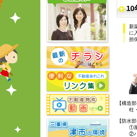
1
新
に
担
【構造部
柱
【防水部
①
②