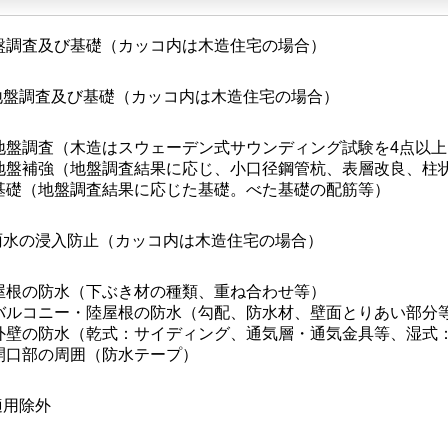
盤調査及び基礎（カッコ内は木造住宅の場合）
.地盤調査及び基礎（カッコ内は木造住宅の場合）
地盤調査（木造はスウェーデン式サウンディング試験を4点以上
地盤補強（地盤調査結果に応じ、小口径鋼管杭、表層改良、柱
基礎（地盤調査結果に応じた基礎。べた基礎の配筋等）
.雨水の浸入防止（カッコ内は木造住宅の場合）
屋根の防水（下ぶき材の種類、重ね合わせ等）
バルコニー・陸屋根の防水（勾配、防水材、壁面とりあい部分
外壁の防水（乾式：サイディング、通気層・通気金具等、湿式
開口部の周囲（防水テープ）
適用除外