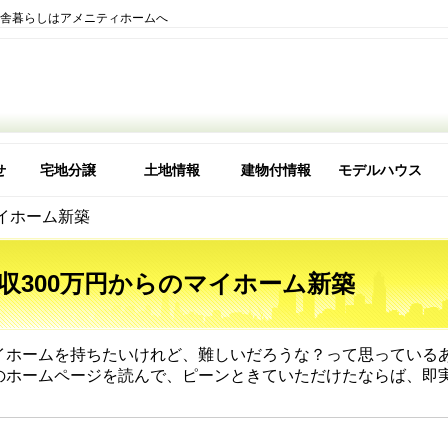
田舎暮らしはアメニティホームへ
せ
宅地分譲
土地情報
建物付情報
モデルハウス
理由
な会社ですか
マイホーム新築
収300万円からのマイホーム新築
イホームを持ちたいけれど、難しいだろうな？って思っている
のホームページを読んで、ピーンときていただけたならば、即