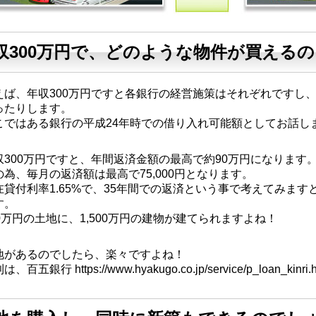
収300万円で、どのような物件が買えるの
えば、年収300万円ですと各銀行の経営施策はそれぞれですし
ったりします。
こではある銀行の平成24年時での借り入れ可能額としてお話し
収300万円ですと、
年間返済金額の最高で約90万円
になります
の為、
毎月の返済額は最高で75,000円
となります。
在貸付利率1.65%で、35年間での返済という事で考えてみます
す。
00万円の土地に、1,500万円の建物が建てられますよね！
地があるのでしたら、楽々ですよね！
は、百五銀行 https://www.hyakugo.co.jp/service/p_loa