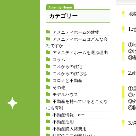
地
カテゴリー
1
アメニティホームの建物
アメニティホームはどんな会
①
社ですか
②
アメニティホームを選ぶ理由
③
コラム
これからの住宅
2
これからの住宅地
コロナと不動産
その他
①
モデルハウス
②
③
不動産を持っているとこんな
④
にも有利
不動産情報 etc
不動産活用
3.
不動産購入諸費用
住宅のここが知りたい