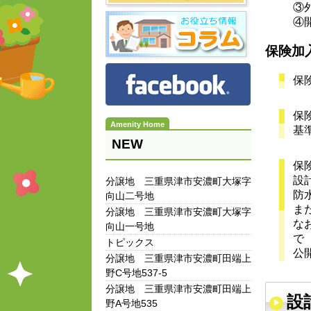
③
④
保険加
保
保
基
NEW
保
設
分譲地 三重県津市安濃町大塚字
防
向山二号地
ま
分譲地 三重県津市安濃町大塚字
なお
向山一号地
で
トピックス
公
分譲地 三重県津市安濃町田端上
野C号地537-5
分譲地 三重県津市安濃町田端上
設
野A号地535