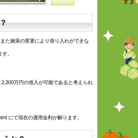
？
、また施策の変更により借り入れができな
ます。
。
と
2,300万円の借入が可能
であると考えられ
n_kinri.html にて現在の適用金利が解ります。