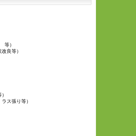
 等）
状改良等）
等）
：ラス張り等）