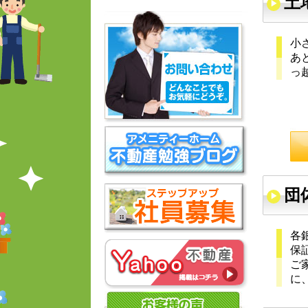
土
小
あ
っ
団
各
保
ご
に