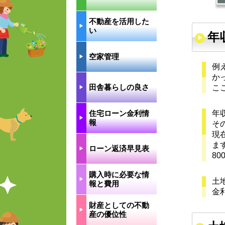
不動産を活用した
▶︎
い
年
空家管理
▶︎
例
か
田舎暮らしの良さ
こ
▶︎
住宅ローン金利情
年
▶︎
報
そ
現
ま
ローン返済早見表
▶︎
8
購入時に必要な情
▶︎
土
報と費用
金利
財産としての不動
▶︎
産の優位性